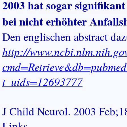
2003 hat sogar signifikan
bei nicht erhöhter Anfall
Den englischen abstract dazu
http://www.ncbi.nlm.nih.gov
cmd=Retrieve&db=pubmed&
t_uids=12693777
J Child Neurol. 2003 Feb;18
Links